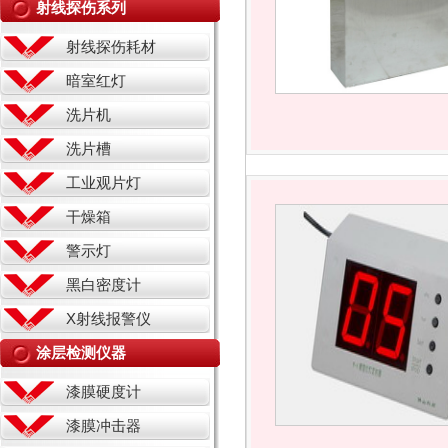
射线探伤系列
射线探伤耗材
暗室红灯
洗片机
洗片槽
工业观片灯
干燥箱
警示灯
黑白密度计
X射线报警仪
涂层检测仪器
漆膜硬度计
漆膜冲击器